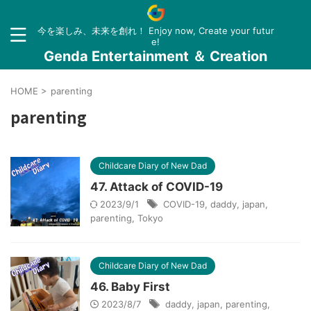
今を楽しみ、未来を創れ！ Enjoy now, Create your futur
e!
Genda Entertainment ＆ Creation
HOME
>
parenting
parenting
Childcare Diary of New Dad
47. Attack of COVID-19
2023/9/1
COVID-19
,
daddy
,
japan
,
parenting
,
Tokyo
Childcare Diary of New Dad
46. Baby First
2023/8/7
daddy
,
japan
,
parenting
,