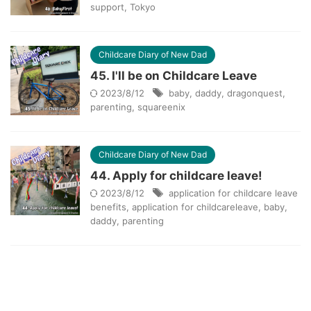
support
,
Tokyo
Childcare Diary of New Dad
45. I'll be on Childcare Leave
2023/8/12
baby
,
daddy
,
dragonquest
,
parenting
,
squareenix
Childcare Diary of New Dad
44. Apply for childcare leave!
2023/8/12
application for childcare leave
benefits
,
application for childcareleave
,
baby
,
daddy
,
parenting