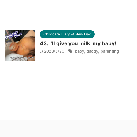
Childcare Diary of New Dad
43. I'll give you milk, my baby!
2023/5/20
baby
,
daddy
,
parenting