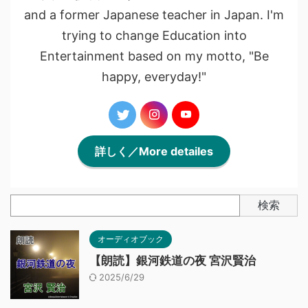
and a former Japanese teacher in Japan. I'm
trying to change Education into
Entertainment based on my motto, "Be
happy, everyday!"
詳しく／More detailes
検索
オーディオブック
【朗読】銀河鉄道の夜 宮沢賢治
2025/6/29