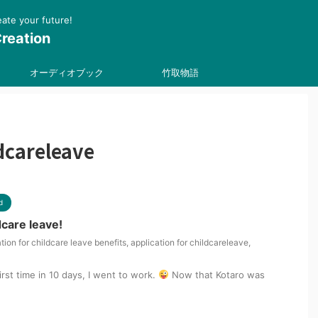
 your future!
reation
オーディオブック
竹取物語
ldcareleave
d
dcare leave!
tion for childcare leave benefits
,
application for childcareleave
,
irst time in 10 days, I went to work.
Now that Kotaro was