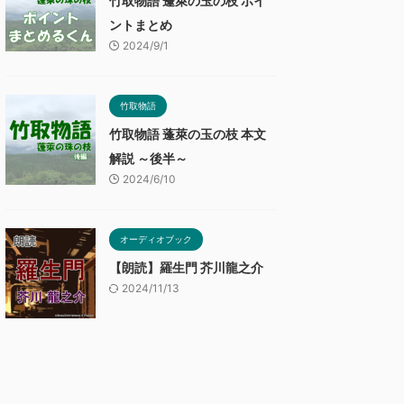
竹取物語 蓬萊の玉の枝 ポイ
ントまとめ
2024/9/1
竹取物語
竹取物語 蓬萊の玉の枝 本文
解説 ～後半～
2024/6/10
オーディオブック
【朗読】羅生門 芥川龍之介
2024/11/13