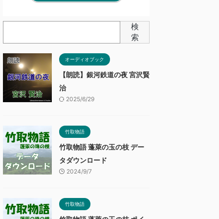
検
索
オーディオブック
【朗読】銀河鉄道の夜 宮沢賢
治
2025/6/29
竹取物語
竹取物語 蓬萊の玉の枝 デー
タダウンロード
2024/9/7
竹取物語