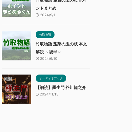
竹取物語 蓬萊の玉の枝 ポイ
ントまとめ
2024/9/1
竹取物語
竹取物語 蓬萊の玉の枝 本文
解説 ～後半～
2024/6/10
オーディオブック
【朗読】羅生門 芥川龍之介
2024/11/13