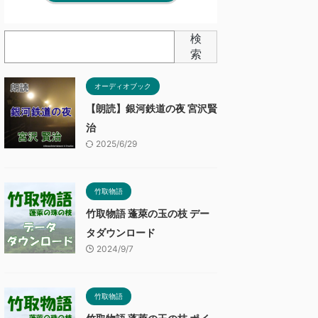
検
索
オーディオブック
【朗読】銀河鉄道の夜 宮沢賢
治
2025/6/29
竹取物語
竹取物語 蓬萊の玉の枝 デー
タダウンロード
2024/9/7
竹取物語