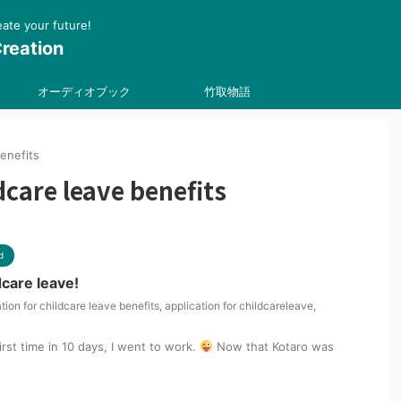
 your future!
reation
オーディオブック
竹取物語
benefits
dcare leave benefits
d
dcare leave!
tion for childcare leave benefits
,
application for childcareleave
,
irst time in 10 days, I went to work.
Now that Kotaro was