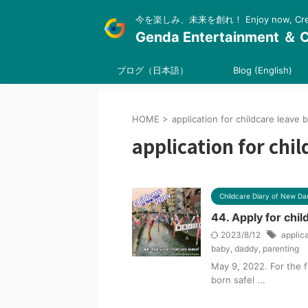
今を楽しみ、未来を創れ！ Enjoy now, Create
Genda Entertainment ＆ C
ブログ（日本語）
Blog (English)
HOME
>
application for childcare leave 
application for chil
Childcare Diary of New Da
44. Apply for chil
2023/8/12
applica
baby
,
daddy
,
parenting
May 9, 2022. For the f
born safel ...