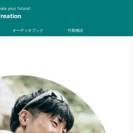
 your future!
reation
オーディオブック
竹取物語