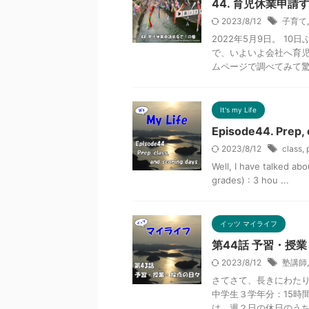
44. 育児休業申請
2023/8/12
子育て
2022年5月9日。 1
で、いよいよ会社へ育児
ムページで調べてみて驚き
It's my Life
Episode44. Prep, 
2023/8/12
class
,
Well, I have talked ab
grades) : 3 hou ...
イッツ マイライフ
第44話 予習・授
2023/8/12
塾講師
さてさて、長きにわたり
中学生３学年分：15時
は、週２日の休日のうち10.