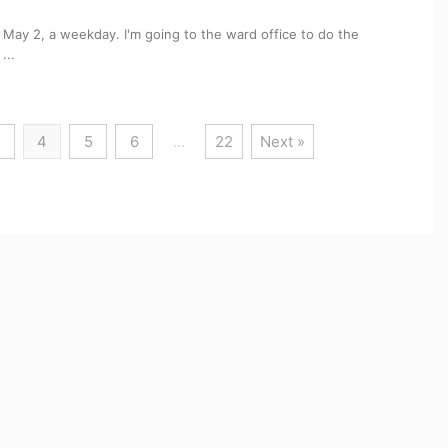
 May 2, a weekday. I'm going to the ward office to do the
...
3
4
5
6
…
22
Next »