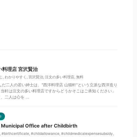
い料理店 宮沢賢治
じ
,
わかりやすく
,
宮沢賢治
,
注文の多い料理店
,
無料
んだ二人の若い紳士は、"西洋料理店 山猫軒"という立派な西洋造り
「当軒は注文の多い料理店ですからどうかそこはご承知ください」
二人は心を ...
d
Municipal Office after Childbirth
,
#birthcertificate
,
#childallowance
,
#childmedicalexpensesubsidy
,