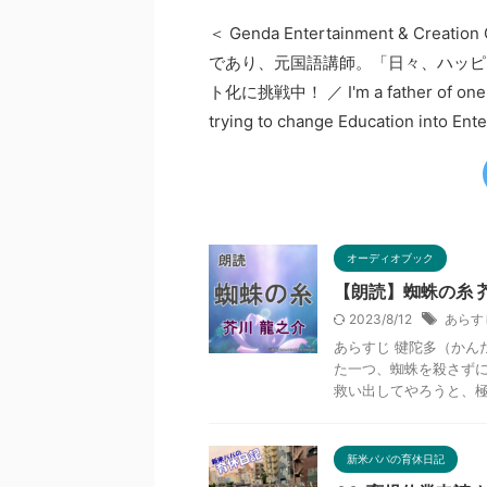
＜ Genda Entertainment & Cre
であり、元国語講師。「日々、ハッピ
ト化に挑戦中！ ／ I'm a father of one chi
trying to change Education into Ent
オーディオブック
【朗読】蜘蛛の糸 
2023/8/12
あらす
あらすじ 犍陀多（かん
た一つ、蜘蛛を殺さず
救い出してやろうと、極楽
新米パパの育休日記