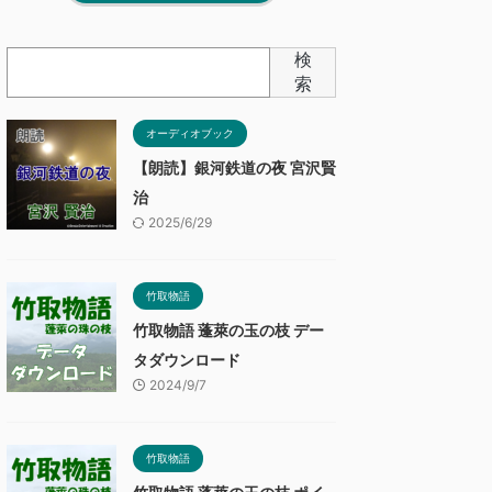
検
索
オーディオブック
【朗読】銀河鉄道の夜 宮沢賢
治
2025/6/29
竹取物語
竹取物語 蓬萊の玉の枝 デー
タダウンロード
2024/9/7
竹取物語