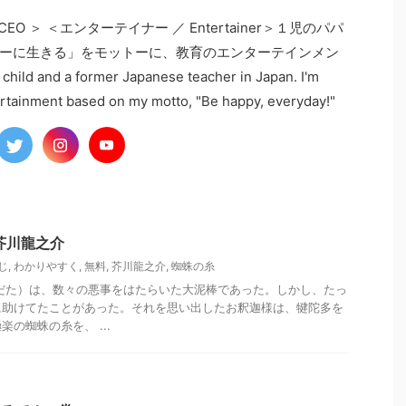
ation CEO ＞ ＜エンターテイナー ／ Entertainer＞１児のパパ
ーに生きる」をモットーに、教育のエンターテインメン
ld and a former Japanese teacher in Japan. I'm
ertainment based on my motto, "Be happy, everyday!"
芥川龍之介
じ
,
わかりやすく
,
無料
,
芥川龍之介
,
蜘蛛の糸
だた）は、数々の悪事をはたらいた大泥棒であった。しかし、たっ
に助けてたことがあった。それを思い出したお釈迦様は、犍陀多を
の蜘蛛の糸を、 ...