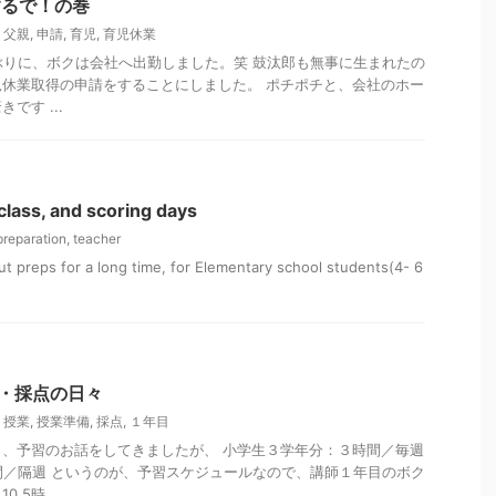
するで！の巻
,
父親
,
申請
,
育児
,
育児休業
0日ぶりに、ボクは会社へ出勤しました。笑 鼓汰郎も無事に生まれたの
休業取得の申請をすることにしました。 ポチポチと、会社のホー
です ...
class, and scoring days
preparation
,
teacher
out preps for a long time, for Elementary school students(4- 6
業・採点の日々
,
授業
,
授業準備
,
採点
,
１年目
、予習のお話をしてきましたが、 小学生３学年分：３時間／毎週
間／隔週 というのが、予習スケジュールなので、講師１年目のボク
5時 ...