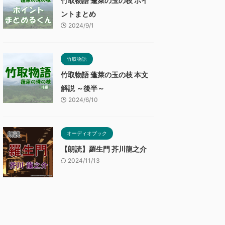
竹取物語 蓬萊の玉の枝 ポイ
ントまとめ
2024/9/1
竹取物語
竹取物語 蓬萊の玉の枝 本文
解説 ～後半～
2024/6/10
オーディオブック
【朗読】羅生門 芥川龍之介
2024/11/13