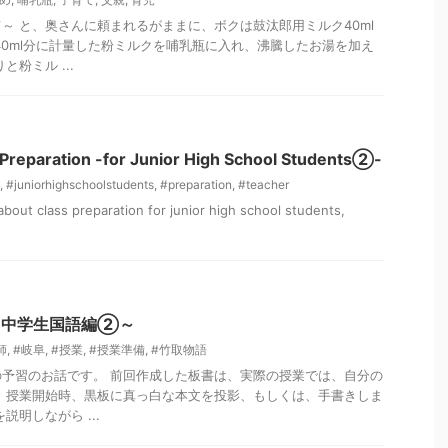
～ と、奥さんに頼まれるがままに、ボクは鼓汰郎用ミルク40ml
40ml分に計量した粉ミルクを哺乳瓶に入れ、沸騰したお湯を加え
粉ミル ...
 Preparation -for Junior High School Students②-
,
#juniorhighschoolstudents
,
#preparation
,
#teacher
 about class preparation for junior high school students,
 ～中学生国語編②～
師
,
#岐阜
,
#授業
,
#授業準備
,
#竹取物語
予習のお話です。 前回作成した板書は、実際の授業では、自分の
 授業開始時、黒板に真っ白な本文を投影、もしくは、手書きしま
説明しながら ...