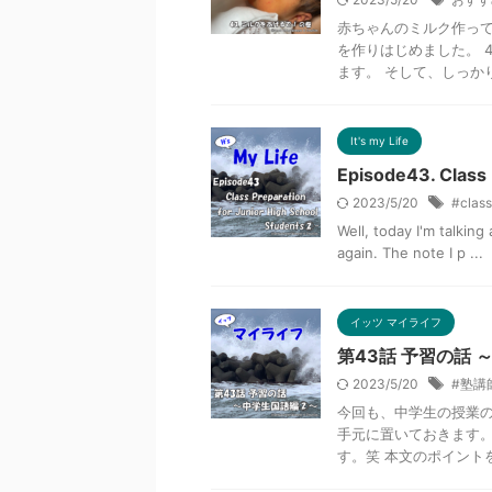
赤ちゃんのミルク作って
を作りはじめました。 
ます。 そして、しっかりと
It's my Life
Episode43. Class
2023/5/20
#class
Well, today I'm talking
again. The note I p ...
イッツ マイライフ
第43話 予習の話
2023/5/20
#塾講
今回も、中学生の授業の
手元に置いておきます。
す。笑 本文のポイントを