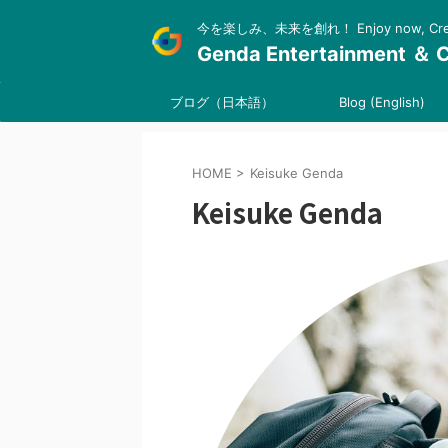
今を楽しみ、未来を創れ！ Enjoy now, Create
Genda Entertainment ＆ C
ブログ（日本語）
Blog (English)
HOME
>
Keisuke Genda
Keisuke Genda