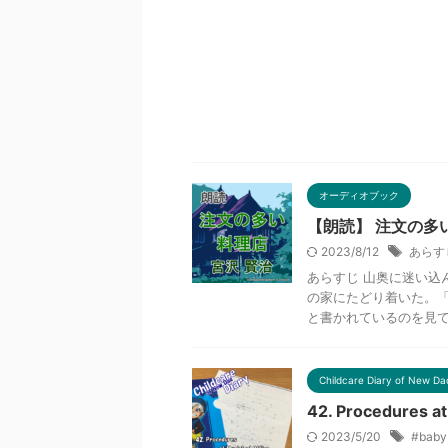
オーディオブック
【朗読】 注文の多
2023/8/12
あらす
あらすじ 山奥に迷い込
の家にたどり着いた。
と書かれているのを見て、
Childcare Diary of New Da
42. Procedures at 
2023/5/20
#baby