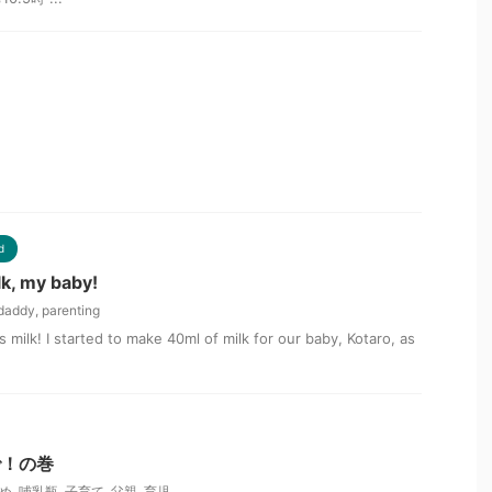
d
ilk, my baby!
daddy
,
parenting
 milk! I started to make 40ml of milk for our baby, Kotaro, as
で！の巻
め
,
哺乳瓶
,
子育て
,
父親
,
育児