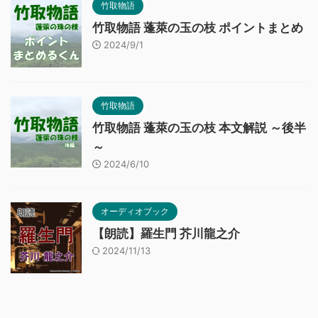
竹取物語
竹取物語 蓬萊の玉の枝 ポイントまとめ
2024/9/1
竹取物語
竹取物語 蓬萊の玉の枝 本文解説 ～後半
～
2024/6/10
オーディオブック
【朗読】羅生門 芥川龍之介
2024/11/13