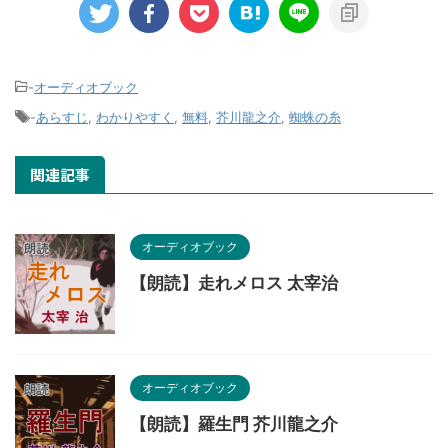
-
オーディオブック
-
あらすじ
,
わかりやすく
,
無料
,
芥川龍之介
,
蜘蛛の糸
関連記事
オーディオブック
【朗読】走れメロス 太宰治
オーディオブック
【朗読】羅生門 芥川龍之介