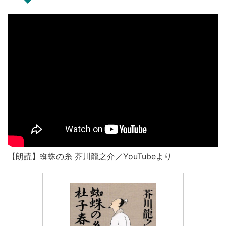
【朗読】蜘蛛の糸 芥川龍之介／YouTubeより