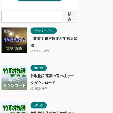
検
索
オーディオブック
【朗読】銀河鉄道の夜 宮沢賢
治
2025/6/29
竹取物語
竹取物語 蓬萊の玉の枝 デー
タダウンロード
2024/9/7
竹取物語