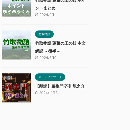
竹取物語 蓬萊の玉の枝 ポイ
ントまとめ
2024/9/1
竹取物語
竹取物語 蓬萊の玉の枝 本文
解説 ～後半～
2024/6/10
オーディオブック
【朗読】羅生門 芥川龍之介
2024/11/13