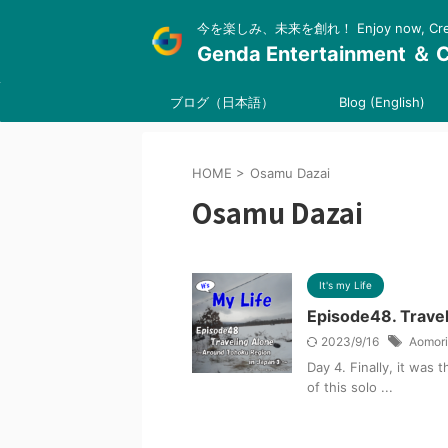
今を楽しみ、未来を創れ！ Enjoy now, Create
Genda Entertainment ＆ C
ブログ（日本語）
Blog (English)
HOME
>
Osamu Dazai
Osamu Dazai
It's my Life
Episode48. Trav
2023/9/16
Aomori
Day 4. Finally, it was 
of this solo ...