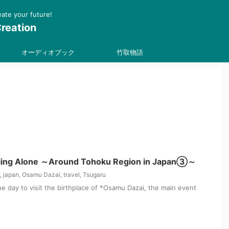
 your future!
reation
オーディオブック
竹取物語
eling Alone ～Around Tohoku Region in Japan③～
,
japan
,
Osamu Dazai
,
travel
,
Tsugaru
the day to visit the birthplace of *Osamu Dazai, the main event