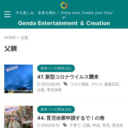
今を楽しみ、未来を創れ！ Enjoy now, Create your futur
e!
Genda Entertainment ＆ Creation
HOME
>
父親
父親
新米パパの育休日記
47. 新型コロナウイルス襲来
2023/8/26
コロナ感染
,
ブログ
,
家族日記
,
父親
,
育児休業
新米パパの育休日記
44. 育児休業申請するで！の巻
2023/8/12
子育て
,
父親
,
申請
,
育児
,
育児休