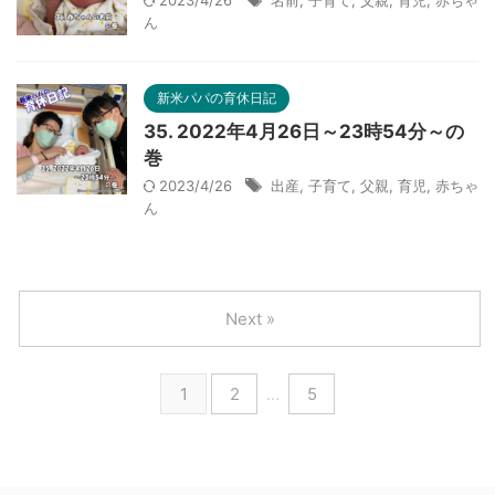
2023/4/26
名前
,
子育て
,
父親
,
育児
,
赤ちゃ
ん
新米パパの育休日記
35. 2022年4月26日～23時54分～の
巻
2023/4/26
出産
,
子育て
,
父親
,
育児
,
赤ちゃ
ん
Next »
1
2
…
5