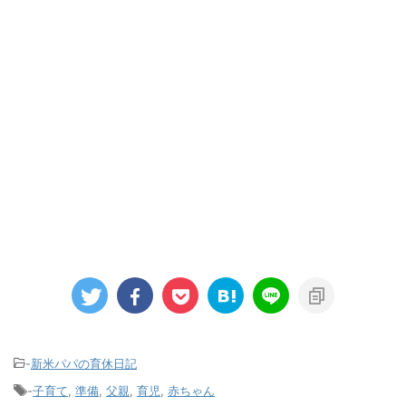
-
新米パパの育休日記
-
子育て
,
準備
,
父親
,
育児
,
赤ちゃん