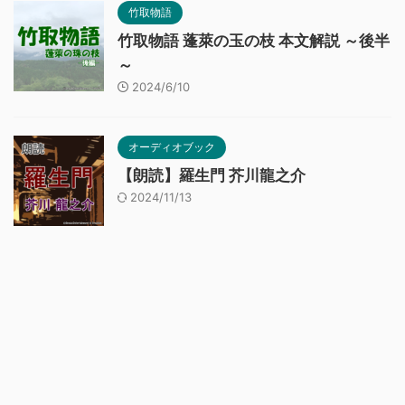
竹取物語
竹取物語 蓬萊の玉の枝 本文解説 ～後半
～
2024/6/10
オーディオブック
【朗読】羅生門 芥川龍之介
2024/11/13