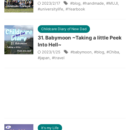
2023/2/17
#blog
,
#handmade
,
#MUJI
,
#universitylife
,
#Yearbook
Childcare Diary of New Dad
31. Babymoon ~Taking a little Peek
Into Hell~
2023/1/25
#babymoon
,
#blog
,
#Chiba
,
#japan
,
#travel
It's my Life