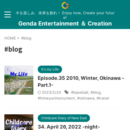
今を楽しみ、未来を創れ！ Enjoy now, Create your futur
e!
Genda Entertainment ＆ Creation
HOME
>
#blog
#blog
It's my Life
Episode.35 2010, Winter, Okinawa -
Part.1-
2023/2/24
#baseball
,
#blog
,
#himeyurimonument
,
#okinawa
,
#travel
Childcare Diary of New Dad
34. April 26, 2022 -night-