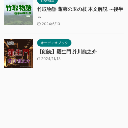
竹取物語
竹取物語 蓬萊の玉の枝 本文解説 ～後半
～
2024/6/10
オーディオブック
【朗読】羅生門 芥川龍之介
2024/11/13