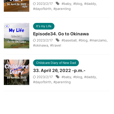
2023/2/17
#baby
,
#blog
,
#daddy
,
#dayofbirth
,
#parenting
It's my Life
Episode34. Go to Okinawa
2023/2/17
#baseball
,
#blog
,
#manzamo
,
#okinawa
,
#travel
Childcare Diary of New Dad
33. April 26, 2022 -p.m.-
2023/2/17
#baby
,
#blog
,
#daddy
,
#dayofbirth
,
#parenting