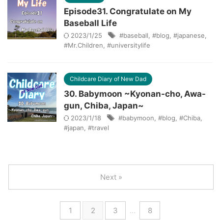
Episode31. Congratulate on My
Baseball Life
2023/1/25
#baseball
,
#blog
,
#japanese
,
#Mr.Children
,
#universitylife
Childcare Diary of New Dad
30. Babymoon ~Kyonan-cho, Awa-
gun, Chiba, Japan~
2023/1/18
#babymoon
,
#blog
,
#Chiba
,
#japan
,
#travel
Next »
1
2
3
…
8