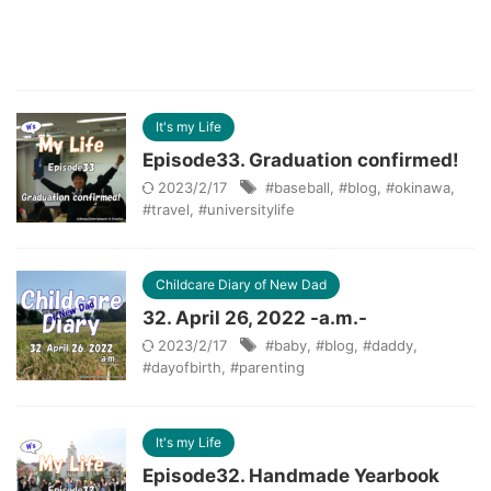
It's my Life
Episode33. Graduation confirmed!
2023/2/17
#baseball
,
#blog
,
#okinawa
,
#travel
,
#universitylife
Childcare Diary of New Dad
32. April 26, 2022 -a.m.-
2023/2/17
#baby
,
#blog
,
#daddy
,
#dayofbirth
,
#parenting
It's my Life
Episode32. Handmade Yearbook