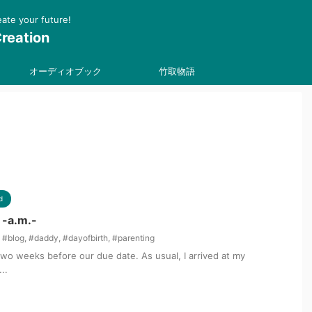
 your future!
reation
オーディオブック
竹取物語
d
 -a.m.-
,
#blog
,
#daddy
,
#dayofbirth
,
#parenting
two weeks before our due date. As usual, I arrived at my
..