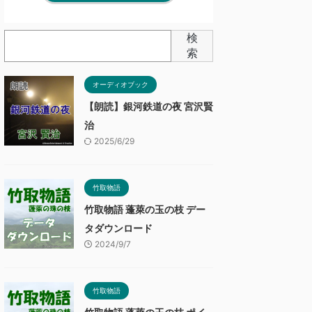
検
索
オーディオブック
【朗読】銀河鉄道の夜 宮沢賢
治
2025/6/29
竹取物語
竹取物語 蓬萊の玉の枝 デー
タダウンロード
2024/9/7
竹取物語