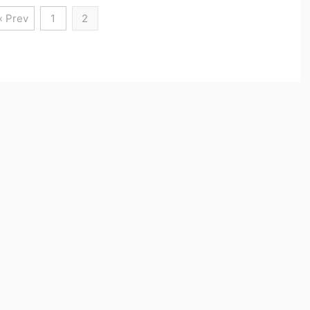
« Prev
1
2