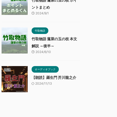
竹取物語 蓬萊の玉の枝 ポイ
ントまとめ
2024/9/1
竹取物語
竹取物語 蓬萊の玉の枝 本文
解説 ～後半～
2024/6/10
オーディオブック
【朗読】羅生門 芥川龍之介
2024/11/13