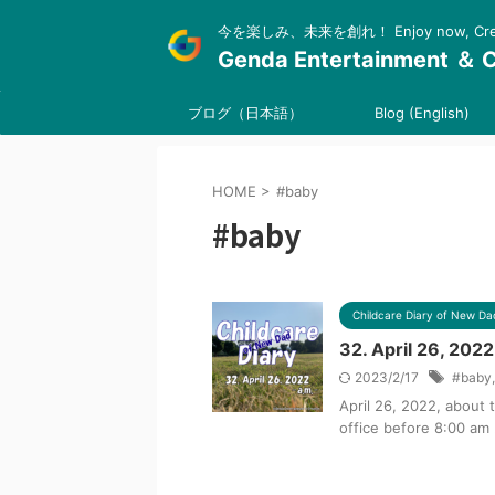
今を楽しみ、未来を創れ！ Enjoy now, Create
Genda Entertainment ＆ C
ブログ（日本語）
Blog (English)
HOME
>
#baby
#baby
Childcare Diary of New Da
32. April 26, 2022
2023/2/17
#baby
April 26, 2022, about 
office before 8:00 am .