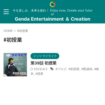
今を楽しみ、未来を創れ！ Enjoy now, Create your futur
e!
Genda Entertainment ＆ Creation
HOME
>
#初授業
#初授業
イッツ マイライフ
第39話 初授業
2023/4/3
#ブログ
,
#初授業
,
#塾講師
,
#岐
阜
,
#授業