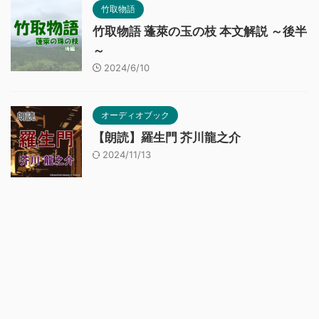
竹取物語
竹取物語 蓬萊の玉の枝 本文解説 ～後半
～
2024/6/10
オーディオブック
【朗読】羅生門 芥川龍之介
2024/11/13