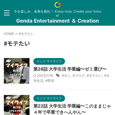
今を楽しみ、未来を創れ！ Enjoy now, Create your futur
e!
Genda Entertainment ＆ Creation
HOME
>
#モテたい
#モテたい
イッツ マイライフ
第28話 大学生活 学業編〜ゼミ選び〜
2023/1/18
#ゼミ
,
#ブログ
,
#モテたい
,
#大
学生活
,
#野球
イッツ マイライフ
第22話 大学生活 学業編〜このままじゃ
４年で卒業できへんやん〜