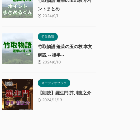
竹取物語 蓬萊の玉の枝 ポイ
ントまとめ
2024/9/1
竹取物語
竹取物語 蓬萊の玉の枝 本文
解説 ～後半～
2024/6/10
オーディオブック
【朗読】羅生門 芥川龍之介
2024/11/13