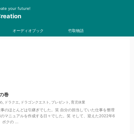
 your future!
reation
オーディオブック
竹取物語
…の巻
め
,
ドラクエ
,
ドラゴンクエスト
,
プレゼント
,
育児休業
事のほとんどは引継ぎでした。笑 自分の担当していた仕事を整理
のマニュアルを作成する日々でした。笑 そして、迎えた2022年6
ボクの ...