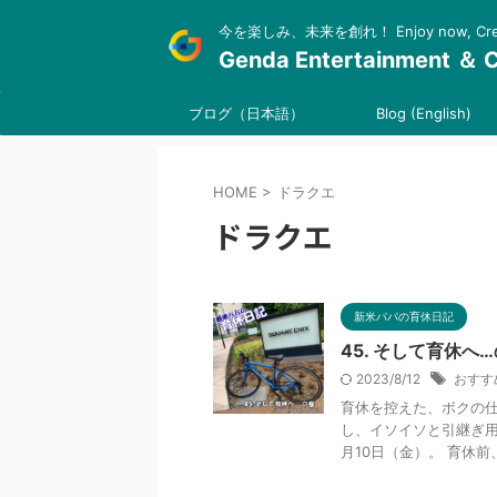
今を楽しみ、未来を創れ！ Enjoy now, Create
Genda Entertainment ＆ C
ブログ（日本語）
Blog (English)
HOME
>
ドラクエ
ドラクエ
新米パパの育休日記
45. そして育休へ
2023/8/12
おすす
育休を控えた、ボクの仕
し、イソイソと引継ぎ用
月10日（金）。 育休前、