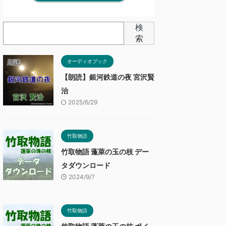
検
索
オーディオブック
【朗読】銀河鉄道の夜 宮沢賢
治
2025/6/29
竹取物語
竹取物語 蓬萊の玉の枝 デー
タダウンロード
2024/9/7
竹取物語