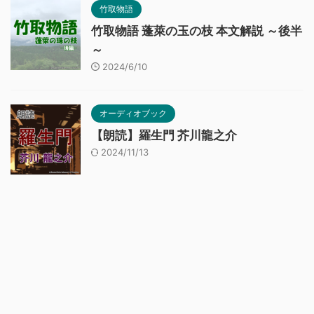
竹取物語
竹取物語 蓬萊の玉の枝 本文解説 ～後半
～
2024/6/10
オーディオブック
【朗読】羅生門 芥川龍之介
2024/11/13