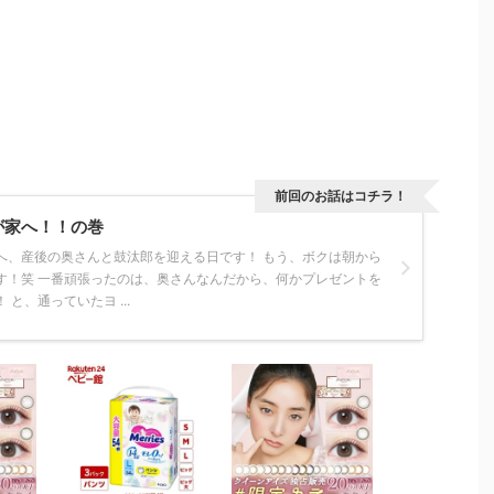
前回のお話はコチラ！
我が家へ！！の巻
へ、産後の奥さんと鼓汰郎を迎える日です！ もう、ボクは朝から
す！笑 一番頑張ったのは、奥さんなんだから、何かプレゼントを
と、通っていたヨ ...