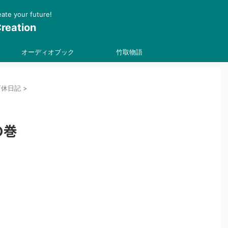
 your future!
reation
オーディオブック
竹取物語
育休日記
>
の巻