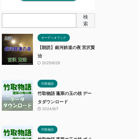
検
索
オーディオブック
【朗読】銀河鉄道の夜 宮沢賢
治
2025/6/29
竹取物語
竹取物語 蓬萊の玉の枝 デー
タダウンロード
2024/9/7
竹取物語