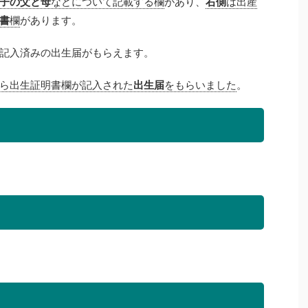
子の父と母
などについて記載する欄
があり、
右側
は出産
書
欄
があります。
記入済みの出生届がもらえます。
ら出生証明書欄が記入された
出生届
をもらいました
。