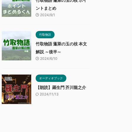
竹取物語 蓬萊の玉の枝 ポイ
ントまとめ
2024/9/1
竹取物語
竹取物語 蓬萊の玉の枝 本文
解説 ～後半～
2024/6/10
オーディオブック
【朗読】羅生門 芥川龍之介
2024/11/13