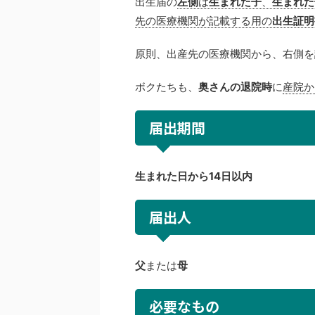
出生届の
左側
は
生まれた子
、
生まれた
先の医療機関が記載する用の
出生証明
原則、出産先の医療機関から、右側を
ボクたちも、
奥さんの退院時
に
産院か
届出期間
生まれた日から14日以内
届出人
父
または
母
必要なもの