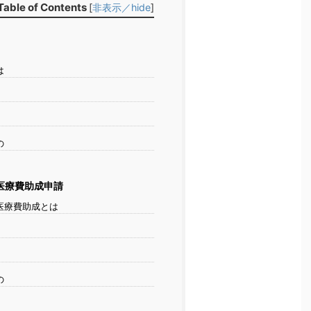
le of Contents
[
非表示／hide
]
は
の
医療費助成申請
医療費助成とは
の