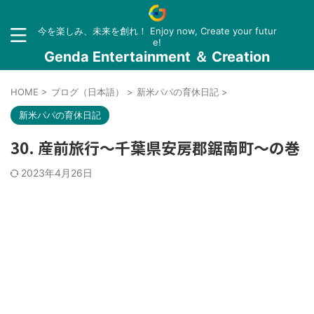
今を楽しみ、未来を創れ！ Enjoy now, Create your futur
e!
Genda Entertainment ＆ Creation
HOME
>
ブログ（日本語）
>
新米パパの育休日記
>
新米パパの育休日記
30. 産前旅行～千葉県安房郡鋸南町～の巻
2023年4月26日