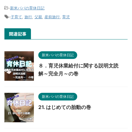
-
新米パパの育休日記
-
子育て
,
旅行
,
父親
,
産前旅行
,
育児
関連記事
新米パパの育休日記
８．育児休業給付に関する説明文読
解～完全月～の巻
新米パパの育休日記
21. はじめての胎動の巻