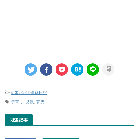
-
新米パパの育休日記
-
子育て
,
父親
,
育児
関連記事