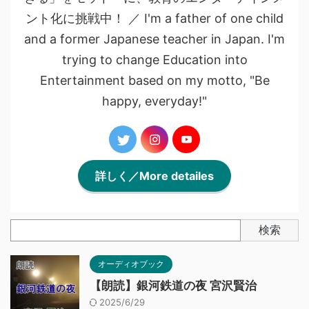
ント化に挑戦中！ ／ I'm a father of one child
and a former Japanese teacher in Japan. I'm
trying to change Education into
Entertainment based on my motto, "Be
happy, everyday!"
詳しく／More detailes
検索
オーディオブック
【朗読】銀河鉄道の夜 宮沢賢治
2025/6/29